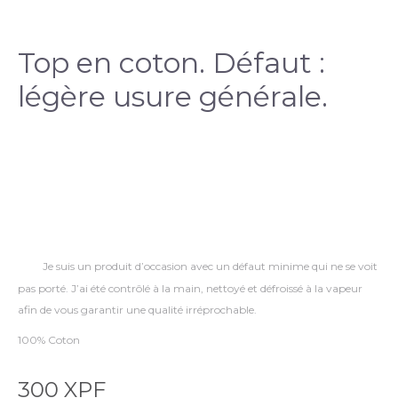
Top en coton. Défaut :
légère usure générale.
Je suis un produit d’occasion avec un défaut minime qui ne se voit
pas porté. J’ai été contrôlé à la main, nettoyé et défroissé à la vapeur
afin de vous garantir une qualité irréprochable.
100% Coton
300
XPF