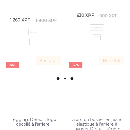
630
XPF
900
XPF
1 260
XPF
1 800
XPF
Marron
Noir
27
L
Bon état
Bon état
30%
30%
Legging. Défaut : logo
Crop top bustier en jeans
décollé à l’arrière.
élastique à l’arrière à
rayures. Défaut : légère