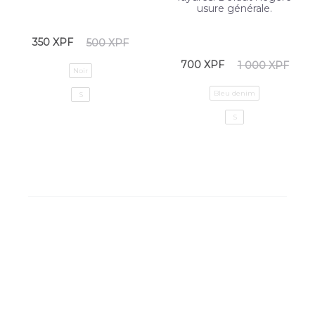
usure générale.
350
XPF
500
XPF
700
XPF
1 000
XPF
Noir
Bleu denim
S
S