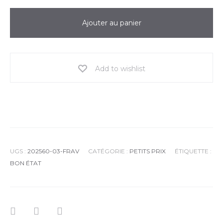
Ajouter au panier
Add to wishlist
UGS :
202560-03-FRAV
CATÉGORIE :
PETITS PRIX
ÉTIQUETTE :
BON ÉTAT