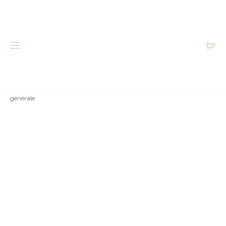
Accueil
Petits prix
Top en coton. Défaut : légère usure
générale.
Bon état