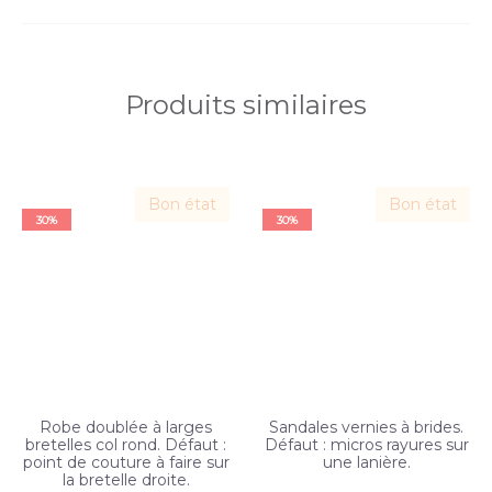
Produits similaires
Bon état
Bon état
30%
30%
Robe doublée à larges
Sandales vernies à brides.
bretelles col rond. Défaut :
Défaut : micros rayures sur
point de couture à faire sur
une lanière.
la bretelle droite.