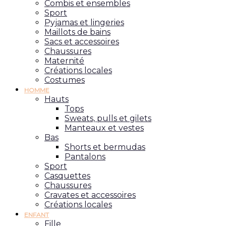
Combis et ensembles
Sport
Pyjamas et lingeries
Maillots de bains
Sacs et accessoires
Chaussures
Maternité
Créations locales
Costumes
HOMME
Hauts
Tops
Sweats, pulls et gilets
Manteaux et vestes
Bas
Shorts et bermudas
Pantalons
Sport
Casquettes
Chaussures
Cravates et accessoires
Créations locales
ENFANT
Fille