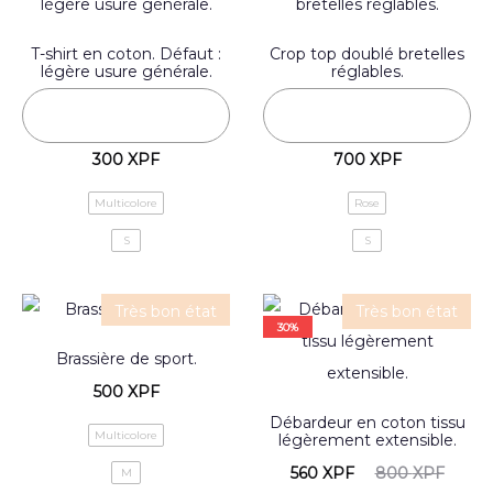
T-shirt en coton. Défaut :
Crop top doublé bretelles
légère usure générale.
réglables.
300
XPF
700
XPF
Multicolore
Rose
S
S
Très bon état
Très bon état
30%
Brassière de sport.
500
XPF
Débardeur en coton tissu
Multicolore
légèrement extensible.
560
XPF
800
XPF
M