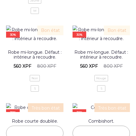
Jaune
M
Bon état
Bon état
30%
30%
Robe mi-longue. Défaut :
Robe mi-longue. Défaut :
intérieur à recoudre.
intérieur à recoudre.
560
XPF
800
XPF
560
XPF
800
XPF
Noir
Rouge
S
S
Très bon état
Très bon état
30%
30%
Robe courte doublée.
Combishort.