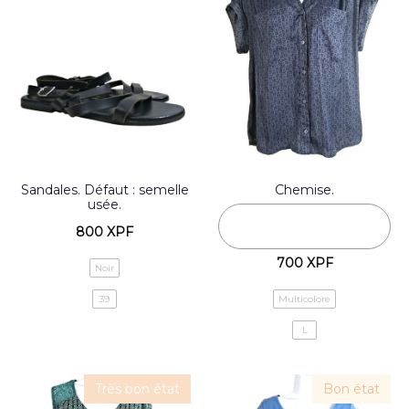
Sandales. Défaut : semelle
Chemise.
usée.
800
XPF
700
XPF
Noir
39
Multicolore
L
Très bon état
Bon état