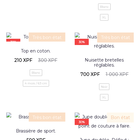
Blanc
XL
Très bon état
Très bon état
30%
30%
Top en coton.
Nuisette bretelles
210
XPF
300
XPF
réglables.
Blanc
700
XPF
1 000
XPF
4 mois / 63 cm
Noir
XL
Très bon état
Bon état
30%
Brassière de sport.
Jupe doublée. Défaut :