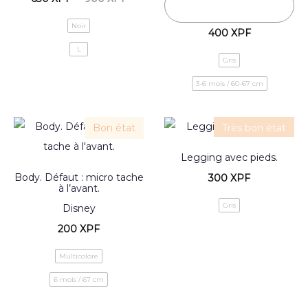
Noir
400
XPF
L
Gris
3-6 mois / 60-67 cm
Bon état
Très bon état
Legging avec pieds.
Body. Défaut : micro tache
300
XPF
à l’avant.
Gris
Disney
200
XPF
Multicolore
6 mois / 67 cm