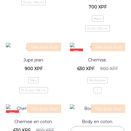
13 ans / 155 cm
700
XPF
Blanc
12 ans / 152 cm
Très bon état
Très bon état
30%
Jupe jean.
Chemise.
900
XPF
630
XPF
900
XPF
Bleu
Multicolore
13-14 ans / 156 cm
L
Très bon état
Très bon état
30%
Chemise en coton.
Body en coton.
630
XPF
900
XPF