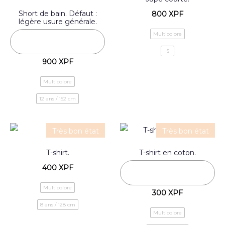
Short de bain. Défaut :
800
XPF
légère usure générale.
Multicolore
S
900
XPF
Multicolore
12 ans / 152 cm
Très bon état
Très bon état
T-shirt.
T-shirt en coton.
400
XPF
Multicolore
300
XPF
8 ans / 128 cm
Multicolore