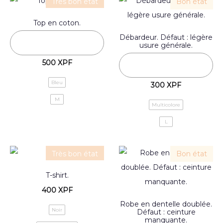
Très bon état
Bon état
Top en coton.
Débardeur. Défaut : légère
usure générale.
500
XPF
Bleu
300
XPF
M
Multicolore
L
Très bon état
Bon état
T-shirt.
400
XPF
Robe en dentelle doublée.
Noir
Défaut : ceinture
manquante.