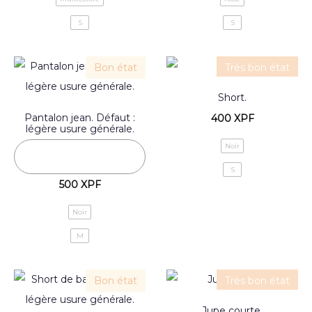
S
S
Bon état
Très bon état
Short.
Pantalon jean. Défaut :
400
XPF
légère usure générale.
Noir
S
500
XPF
Noir
M
Bon état
Très bon état
Jupe courte.