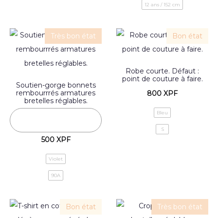
12 ans / 152 cm
Très bon état
Bon état
Robe courte. Défaut :
point de couture à faire.
Soutien-gorge bonnets
rembourrrés armatures
800
XPF
bretelles réglables.
Bleu
S
500
XPF
Violet
90A
Bon état
Très bon état