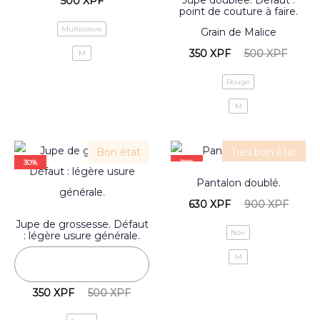
500
XPF
point de couture à faire.
Multicolore
Grain de Malice
350
XPF
500
XPF
M
Rouge
M
Bon état
Très bon état
30%
30%
Pantalon doublé.
630
XPF
900
XPF
Jupe de grossesse. Défaut
Noir
: légère usure générale.
M
350
XPF
500
XPF