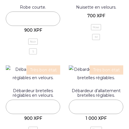
Robe courte.
Nuisette en velours.
700
XPF
Rose
900
XPF
M
Noir
S
Très bon état
Très bon état
Débardeur bretelles
Débardeur d’allaitement
réglables en velours.
bretelles réglables.
900
XPF
1 000
XPF