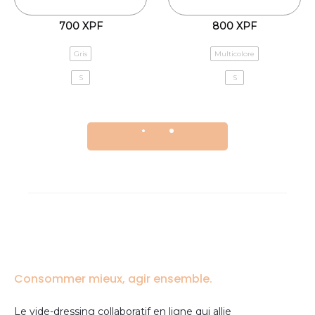
700
XPF
800
XPF
Gris
Multicolore
S
S
Consommer mieux, agir ensemble.
Le vide-dressing collaboratif en ligne qui allie