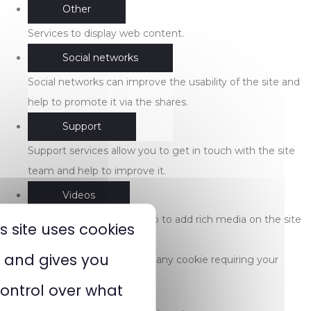
Other
Services to display web content.
Social networks
Social networks can improve the usability of the site and
help to promote it via the shares.
Support
Support services allow you to get in touch with the site
team and help to improve it.
Videos
Video sharing services help to add rich media on the site
is site uses cookies
and increase its visibility.
and gives you
This website does not use any cookie requiring your
consent.
ontrol over what