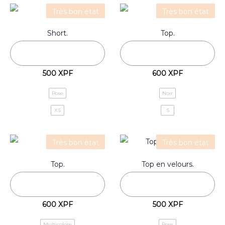
Très bon état
Très bon état
Short.
Top.
500
XPF
600
XPF
Rose
Noir
XS
S
Très bon état
Très bon état
Top.
Top en velours.
600
XPF
500
XPF
Multicolore
Rose