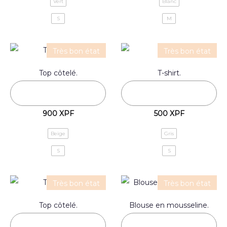
Vert
Blanc
S
M
Très bon état
Très bon état
Top côtelé.
T-shirt.
900
XPF
500
XPF
Beige
Gris
S
S
Très bon état
Très bon état
Top côtelé.
Blouse en mousseline.