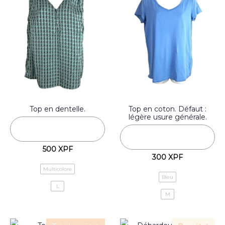
Top en dentelle.
Top en coton. Défaut :
légère usure générale.
500
XPF
300
XPF
Multicolore
Bleu
L
M