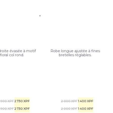
roite évasée à motif
Robe longue ajustée à fines
floral col rond.
bretelles réglables.
Le
Le
Le
Le
 900
XPF
2 730
XPF
2 000
XPF
1 400
XPF
prix
Le
prix
Le
prix
Le
prix
Le
 900
XPF
2 730
XPF
2 000
XPF
1 400
XPF