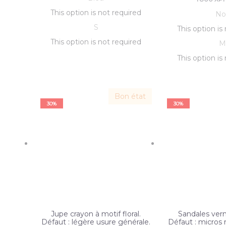
This option is not required
était :
initial
actuel
est :
No
initia
pri
S
était :
3
est :
2
This option is
était 
initia
This option is not required
500 XPF.
3
450 XPF.
2
était 
This option is
500 XPF.
450 XPF.
800 XPF
800 XPF
Bon état
30%
30%
Jupe crayon à motif floral.
Sandales verni
Défaut : légère usure générale.
Défaut : micros 