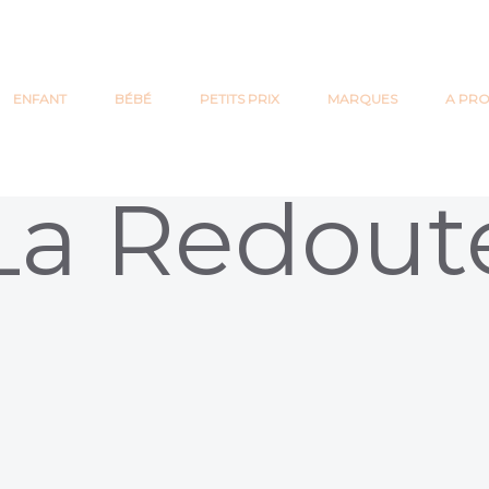
ENFANT
BÉBÉ
PETITS PRIX
MARQUES
A PR
La Redout