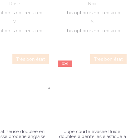
Rose
Noir
initial
prix
actuel
prix
initial
prix
actuel
prix
ption is not required
This option is not required
était :
initial
actuel
est :
était :
initial
actuel
est :
M
S
était :
3
est :
2
était :
2
est :
1
ption is not required
This option is not required
900 XPF.
3
730 XPF.
2
000 XPF.
2
400 XPF.
1
900 XPF.
730 XPF.
000 XPF.
400 XPF.
Très bon état
Très bon état
30%
atineuse doublée en
Jupe courte évasée fluide
issé broderie anglaise
doublée à dentelles élastique à