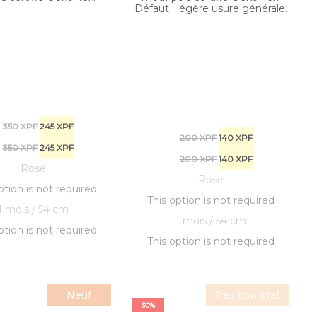
Défaut : légère usure générale.
Le
Le
350
XPF
245
XPF
Le
Le
200
XPF
140
XPF
prix
Le
prix
Le
350
XPF
245
XPF
prix
Le
prix
Le
200
XPF
140
XPF
Rose
initial
prix
actuel
prix
Rose
initial
prix
actuel
prix
ption is not required
était :
initial
actuel
est :
This option is not required
était :
initial
actuel
est :
1 mois / 54 cm
350 XPF.
était :
245 XPF.
est :
1 mois / 54 cm
200 XPF.
était :
140 XPF.
est :
ption is not required
350 XPF.
245 XPF.
This option is not required
200 XPF.
140 XPF.
Neuf
Très bon état
30%