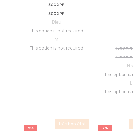
300
XPF
300
XPF
Bleu
This option is not required
M
This option is not required
L
1 900
XP
pri
L
1 900
XP
No
initia
pri
This option is
était 
initia
L
était 
This option is
900 XPF
900 XPF
Très bon état
30%
30%