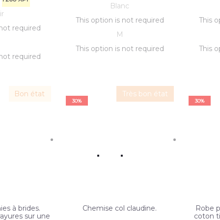
Blanc
initial
prix
actuel
prix
ir
l
x
actuel
prix
This option is not required
This o
était :
initial
actuel
est :
 not required
:
l
actuel
est :
M
800 XPF.
était :
560 XPF.
est :
M
:
1
est :
1
This option is not required
This o
800 XPF.
560 XPF.
 not required
.
1
260 XPF.
1
.
260 XPF.
Bon état
Très bon état
30%
30%
es à brides.
Chemise col claudine.
Robe p
rayures sur une
coton t