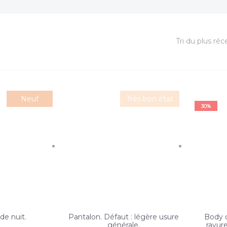
Neuf
Très bon état
30%
de nuit.
Pantalon. Défaut : légère usure
Body o
générale.
rayure