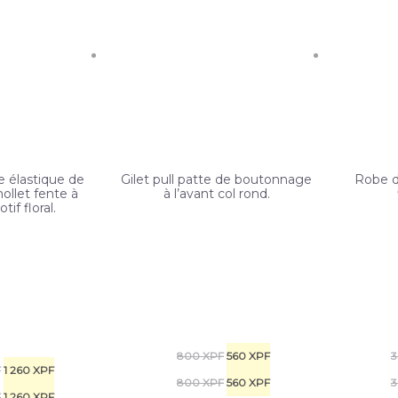
e élastique de
Gilet pull patte de boutonnage
Robe d
ollet fente à
à l’avant col rond.
tif floral.
Le
Le
800
XPF
560
XPF
3
e
Le
F
1 260
XPF
prix
Le
prix
Le
800
XPF
560
XPF
3
x
e
prix
Le
F
1 260
XPF