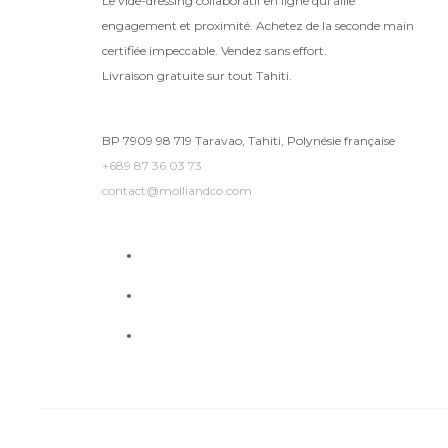
Le vide-dressing collaboratif en ligne qui allie
engagement et proximité. Achetez de la seconde main
certifiée impeccable. Vendez sans effort.
Livraison gratuite sur tout Tahiti.
BP 7909 98 719 Taravao, Tahiti, Polynésie française
+689 87 36 03 73
contact@molliandco.com
facebook
instagram
tiktok