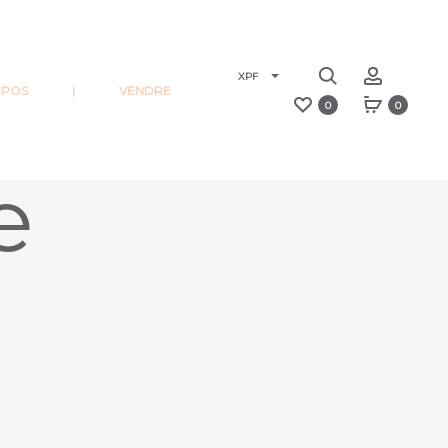
Recherche
Account
XPF
OPOS
|
VENDRE
0
0
e