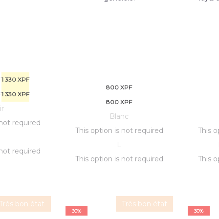
e
Le
F
1 330
XPF
800
XPF
x
e
prix
Le
F
1 330
XPF
800
XPF
ir
l
x
actuel
prix
Blanc
 not required
:
l
actuel
est :
This option is not required
This o
:
1
est :
1
L
 not required
.
1
330 XPF.
1
This option is not required
This o
.
330 XPF.
Très bon état
Très bon état
30%
30%