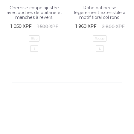
Chemise coupe ajustée
Robe patineuse
avec poches de poitrine et
légèrement extensible à
manches à revers.
motif floral col rond.
1 050
XPF
1 960
XPF
1 500
XPF
2 800
XPF
Bleu
Rouge
S
L