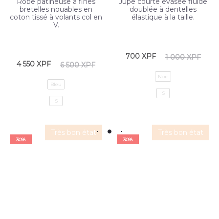
Robe patineuse à fines
Jupe courte évasée fluide
bretelles nouables en
doublée à dentelles
coton tissé à volants col en
élastique à la taille.
V.
700
XPF
1 000
XPF
4 550
XPF
6 500
XPF
Noir
Bleu
S
S
Très bon état
Très bon état
30%
30%