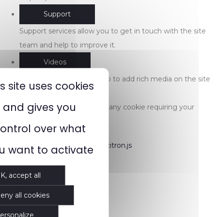
Support
Support services allow you to get in touch with the site
team and help to improve it.
Videos
Video sharing services help to add rich media on the site
is site uses cookies
and increase its visibility.
and gives you
This website does not use any cookie requiring your
consent.
ontrol over what
Cookies manager by tarteaucitron.js
u want to activate
K, accept all
eny all cookies
ersonalize