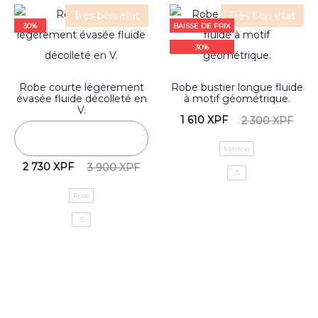
Très bon état
Très bon état
30%
BAISSE DE PRIX
30%
Robe courte légèrement
Robe bustier longue fluide
évasée fluide décolleté en
à motif géométrique.
V.
1 610
XPF
2 300
XPF
Marron
2 730
XPF
3 900
XPF
S
Rose
S