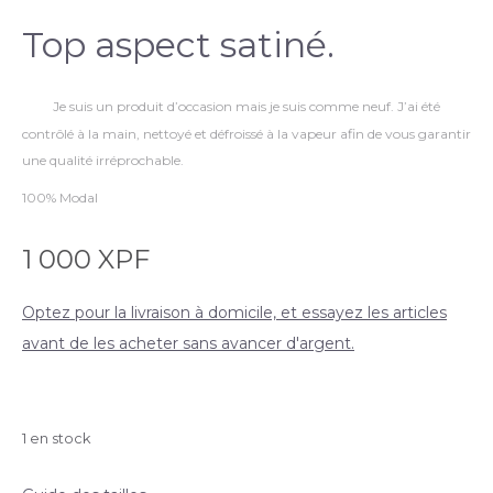
Top aspect satiné.
Je suis un produit d’occasion mais je suis comme neuf. J’ai été
contrôlé à la main, nettoyé et défroissé à la vapeur afin de vous garantir
une qualité irréprochable.
100% Modal
1 000
XPF
Optez pour la livraison à domicile, et essayez les articles
avant de les acheter sans avancer d'argent.
1 en stock