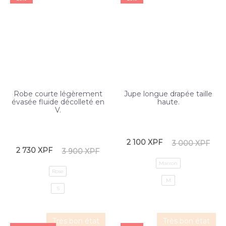
Robe courte légèrement
Jupe longue drapée taille
évasée fluide décolleté en
haute.
V.
2 100
XPF
3 000
XPF
2 730
XPF
3 900
XPF
Marron
Rose
M
S
Très bon état
Très bon état