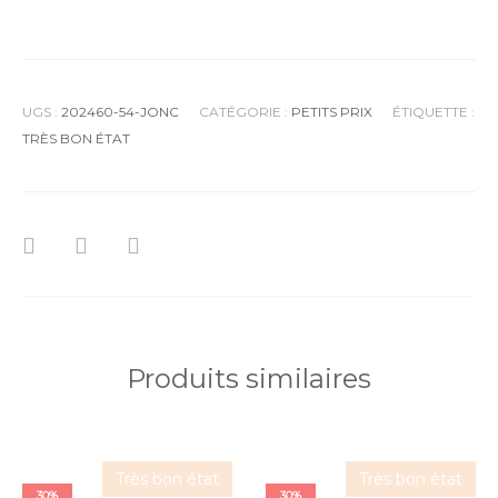
UGS :
202460-54-JONC
CATÉGORIE :
PETITS PRIX
ÉTIQUETTE :
TRÈS BON ÉTAT
Produits similaires
Très bon état
Très bon état
30%
30%