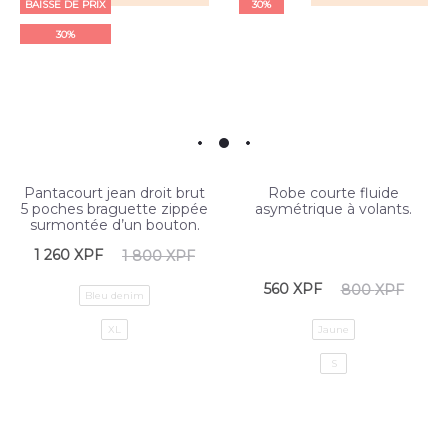
BAISSE DE PRIX
30%
30%
Pantacourt jean droit brut
Robe courte fluide
5 poches braguette zippée
asymétrique à volants.
surmontée d’un bouton.
1 260
XPF
1 800
XPF
560
XPF
800
XPF
Bleu denim
XL
Jaune
S