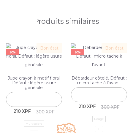
Produits similaires
Bon état
Bon état
30%
30%
Jupe crayon à motif floral.
Débardeur côtelé. Défaut :
Défaut : légère usure
micro tache à l’avant.
générale.
210
XPF
300
XPF
210
XPF
300
XPF
Rouge
Multicolore
L