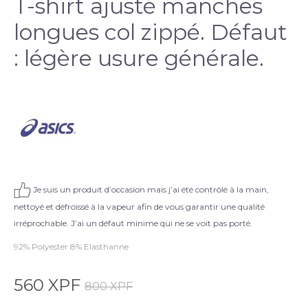
T-shirt ajusté manches
longues col zippé. Défaut
: légère usure générale.
Je suis un produit d’occasion mais j’ai été contrôlé à la main,
nettoyé et défroissé à la vapeur afin de vous garantir une qualité
irréprochable. J’ai un défaut minime qui ne se voit pas porté.
92% Polyester 8% Elasthanne
560
XPF
800
XPF