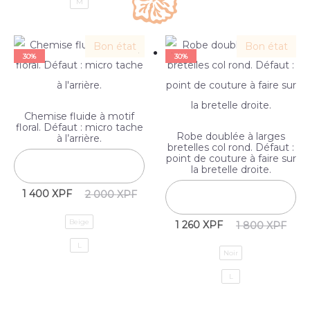
M
Bon état
Bon état
30%
30%
Chemise fluide à motif
floral. Défaut : micro tache
Robe doublée à larges
à l’arrière.
bretelles col rond. Défaut :
point de couture à faire sur
la bretelle droite.
1 400
XPF
2 000
XPF
Beige
1 260
XPF
1 800
XPF
L
Noir
L