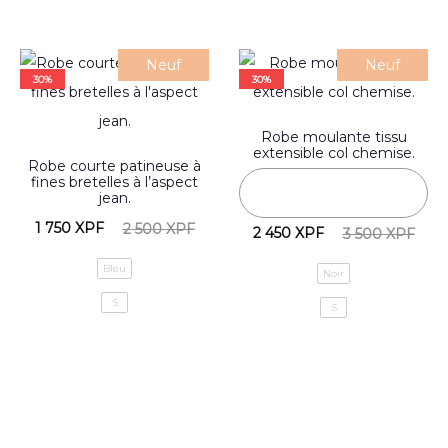
Neuf
Neuf
30%
30%
Robe moulante tissu
extensible col chemise.
Robe courte patineuse à
fines bretelles à l’aspect
jean.
1 750
XPF
2 500
XPF
2 450
XPF
3 500
XPF
Bleu
Noir
S
S