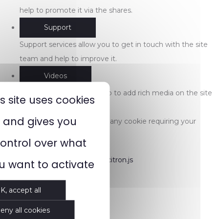
help to promote it via the shares.
Support
Support services allow you to get in touch with the site
team and help to improve it.
Videos
Video sharing services help to add rich media on the site
is site uses cookies
and increase its visibility.
and gives you
This website does not use any cookie requiring your
consent.
ontrol over what
Cookies manager by tarteaucitron.js
u want to activate
K, accept all
eny all cookies