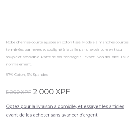
Robe chemise courte ajustée en coton tissé. Modèle à manches courtes
terminées par revers et souligné à la taille par une ceinture en tissu
souple et amovible. Patte de boutonnage à l’avant. Non doublée. Taille
normalement.
97% Coton, 3% Spandex
2 000
XPF
5 200
XPF
Optez pour la livraison à domicile, et essayez les articles
avant de les acheter sans avancer d'argent.