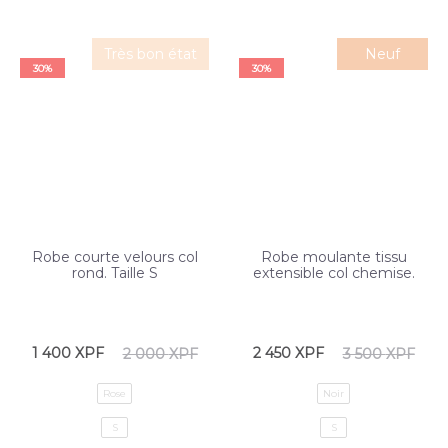
Très bon état
Neuf
30%
30%
Robe courte velours col
Robe moulante tissu
rond. Taille S
extensible col chemise.
1 400
XPF
2 450
XPF
2 000
XPF
3 500
XPF
Rose
Noir
S
S