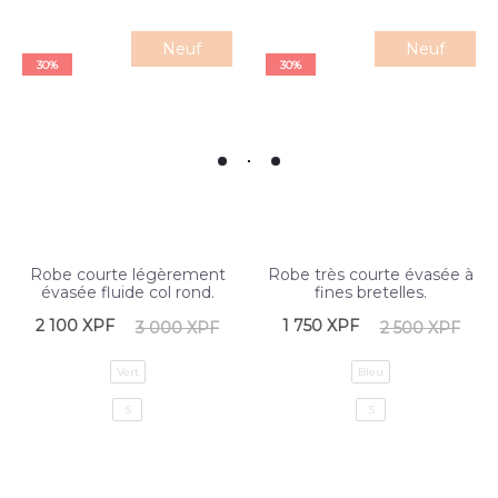
Neuf
Neuf
30%
30%
Robe courte légèrement
Robe très courte évasée à
évasée fluide col rond.
fines bretelles.
2 100
XPF
1 750
XPF
3 000
XPF
2 500
XPF
Vert
Bleu
S
S