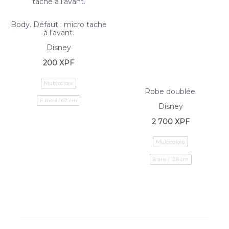
Body. Défaut : micro tache
à l’avant.
Disney
200
XPF
Multicolore
Robe doublée.
6 mois / 67 cm
Disney
2 700
XPF
Multicolore
8 ans / 128 cm