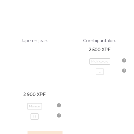
Jupe en jean.
Combipantalon.
2 500
XPF
Multicolore
L
2 900
XPF
Marron
M