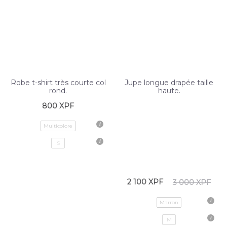
Robe t-shirt très courte col
Jupe longue drapée taille
rond.
haute.
800
XPF
Multicolore
S
2 100
XPF
3 000
XPF
Marron
M