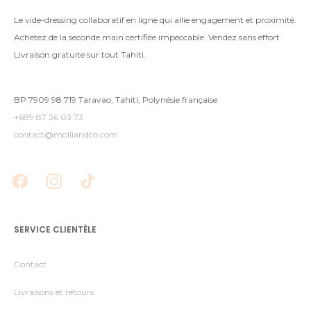
Le vide-dressing collaboratif en ligne qui allie engagement et proximité.
Achetez de la seconde main certifiée impeccable. Vendez sans effort.
Livraison gratuite sur tout Tahiti.
BP 7909 98 719 Taravao, Tahiti, Polynésie française
+689 87 36 03 73
contact@molliandco.com
SERVICE CLIENTÈLE
Contact
Livraisons et retours