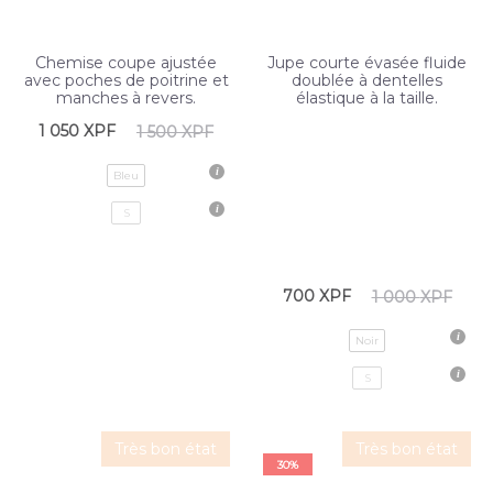
Chemise coupe ajustée
Jupe courte évasée fluide
avec poches de poitrine et
doublée à dentelles
manches à revers.
élastique à la taille.
1 050
XPF
1 500
XPF
Bleu
S
700
XPF
1 000
XPF
Noir
S
Très bon état
Très bon état
30%