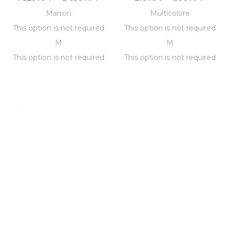
ctuel
initial
actuel
initial
prix
prix
prix
prix
Marron
Multicolore
est :
était :
est :
était :
ctuel
initial
actuel
initial
This option is not required
This option is not required
1
2
210 XPF.
300 XPF.
M
M
est :
était :
est :
était :
This option is not required
This option is not required
 XPF.
600 XPF.
1
2
210 XPF.
300 XPF.
 XPF.
600 XPF.