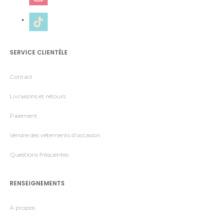
tiktok
SERVICE CLIENTÈLE
Contact
Livraisons et retours
Paiement
Vendre des vêtements d’occasion
Questions fréquentes
RENSEIGNEMENTS
A propos