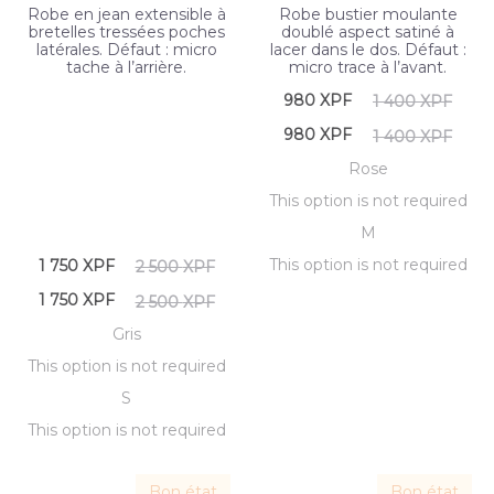
Robe en jean extensible à
Robe bustier moulante
bretelles tressées poches
doublé aspect satiné à
latérales. Défaut : micro
lacer dans le dos. Défaut :
tache à l’arrière.
micro trace à l’avant.
Le
Le
980
XPF
1 400
XPF
prix
prix
Le
Le
980
XPF
1 400
XPF
actuel
initial
prix
prix
Rose
est :
était :
actuel
initial
This option is not required
980 XPF.
1
M
est :
était :
This option is not required
Le
Le
400 XPF.
1 750
XPF
980 XPF.
1
2 500
XPF
prix
prix
Le
Le
400 XPF.
1 750
XPF
2 500
XPF
ctuel
initial
prix
prix
Gris
est :
était :
ctuel
initial
This option is not required
1
2
S
est :
était :
This option is not required
 XPF.
500 XPF.
1
2
 XPF.
500 XPF.
Bon état
Bon état