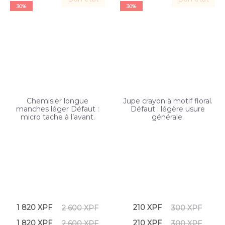
30%
30%
Chemisier longue
Jupe crayon à motif floral.
manches léger Défaut :
Défaut : légère usure
micro tache à l’avant.
générale.
Le
Le
Le
Le
1 820
XPF
210
XPF
2 600
XPF
300
XPF
prix
prix
prix
prix
Le
Le
Le
Le
1 820
XPF
210
XPF
2 600
XPF
300
XPF