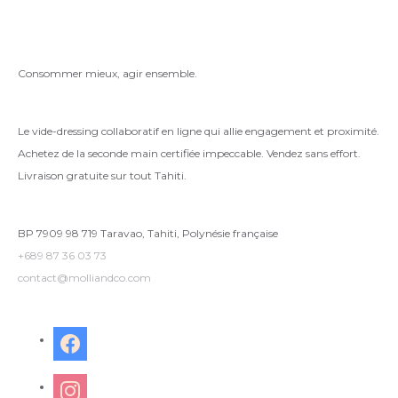
Consommer mieux, agir ensemble.
Le vide-dressing collaboratif en ligne qui allie engagement et proximité.
Achetez de la seconde main certifiée impeccable. Vendez sans effort.
Livraison gratuite sur tout Tahiti.
BP 7909 98 719 Taravao, Tahiti, Polynésie française
+689 87 36 03 73
contact@molliandco.com
facebook
instagram