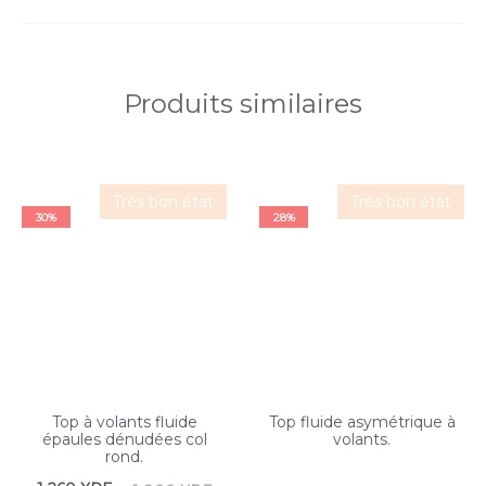
Produits similaires
Très bon état
Très bon état
30%
28%
Top à volants fluide
Top fluide asymétrique à
épaules dénudées col
volants.
rond.