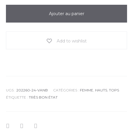
Ajouter au panier
Add to wishlist
UGS :
202260-24-VANB
CATÉGORIES :
FEMME
,
HAUTS
,
TOPS
ÉTIQUETTE :
TRÈS BON ÉTAT