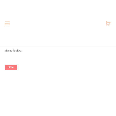
Accueil
Femme
Hauts
Tops
Top fluide ouvert
dans le dos.
Très bon état
30%