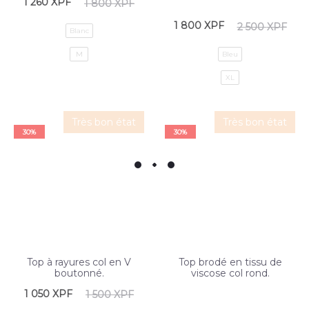
1 260
XPF
1 800
XPF
1 800
XPF
2 500
XPF
Blanc
M
Bleu
XL
Très bon état
Très bon état
30%
30%
Top à rayures col en V
Top brodé en tissu de
boutonné.
viscose col rond.
1 050
XPF
1 500
XPF