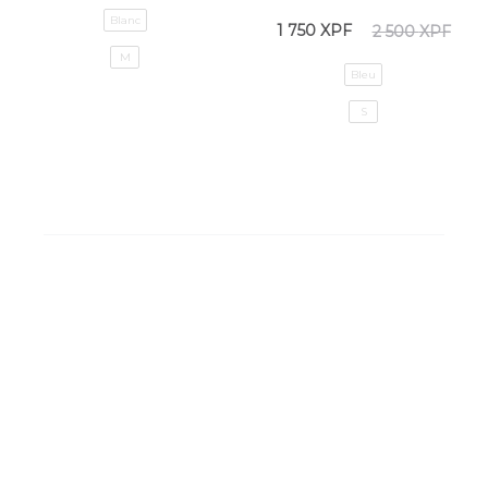
Blanc
1 750
XPF
2 500
XPF
M
Bleu
S