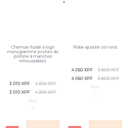
Chemise fluide à logo
Robe ajustée col rond.
monogramme poches de
poitrine à manches
retroussables.
4 060
XPF
5 800
XPF
4 060
XPF
5 800
XPF
3 010
XPF
4 300
XPF
Noir
3 010
XPF
4 300
XPF
L
Noir
S
Très bon état
Très bon état