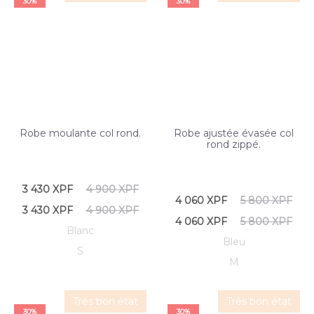
30%
30%
Robe moulante col rond.
Robe ajustée évasée col
rond zippé.
3 430
XPF
4 900
XPF
4 060
XPF
5 800
XPF
3 430
XPF
4 900
XPF
4 060
XPF
5 800
XPF
Blanc
Bleu
S
M
Très bon état
Très bon état
30%
30%