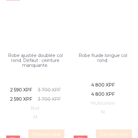
Robe ajustée doublée col
Robe fluide longue col
rond. Défaut : ceinture
rond.
manquante.
4 800
XPF
2 590
XPF
3 700
XPF
4 800
XPF
2 590
XPF
3 700
XPF
Multicolore
Noir
M
M
Très bon état
Très bon état