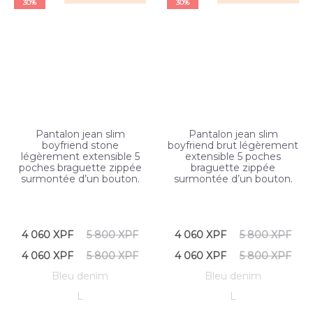
30%
30%
Pantalon jean slim
Pantalon jean slim
boyfriend stone
boyfriend brut légèrement
légèrement extensible 5
extensible 5 poches
poches braguette zippée
braguette zippée
surmontée d’un bouton.
surmontée d’un bouton.
4 060
XPF
5 800
XPF
4 060
XPF
5 800
XPF
4 060
XPF
5 800
XPF
4 060
XPF
5 800
XPF
Bleu denim
Bleu denim
L
L