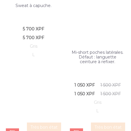
Sweat à capuche.
5 700
XPF
5 700
XPF
Gris
Mi-short poches latérales.
L
Défaut : languette
ceinture à refixer.
1 050
XPF
1 500
XPF
1 050
XPF
1 500
XPF
Gris
L
Très bon état
Très bon état