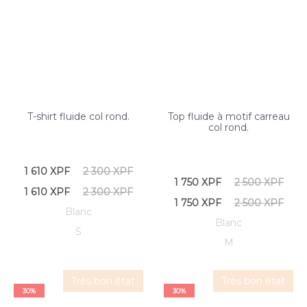
T-shirt fluide col rond.
Top fluide à motif carreau
col rond.
1 610
XPF
2 300
XPF
1 750
XPF
2 500
XPF
1 610
XPF
2 300
XPF
1 750
XPF
2 500
XPF
Blanc
Blanc
S
M
Très bon état
Très bon état
30%
30%