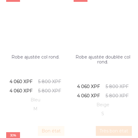
Robe ajustée col rond.
Robe ajustée doublée col
rond.
4 060
XPF
5 800
XPF
4 060
XPF
5 800
XPF
4 060
XPF
5 800
XPF
4 060
XPF
5 800
XPF
Bleu
Beige
M
S
Bon état
Très bon état
30%