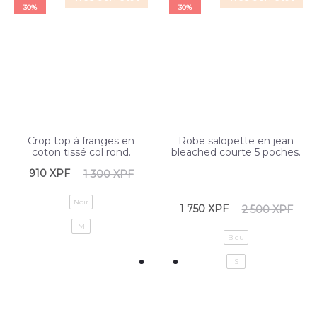
30%
30%
Crop top à franges en
Robe salopette en jean
coton tissé col rond.
bleached courte 5 poches.
910
XPF
1 300
XPF
Noir
1 750
XPF
2 500
XPF
M
Bleu
S