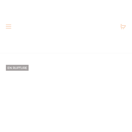
Accueil
Petits prix
Short doublé taille élastique.
Très bon état
EN RUPTURE