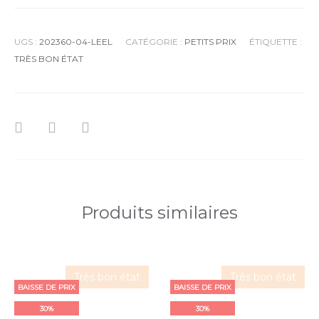
UGS :
202360-04-LEEL
CATÉGORIE :
PETITS PRIX
ÉTIQUETTE :
TRÈS BON ÉTAT
Produits similaires
Très bon état
Très bon état
BAISSE DE PRIX
BAISSE DE PRIX
30%
30%