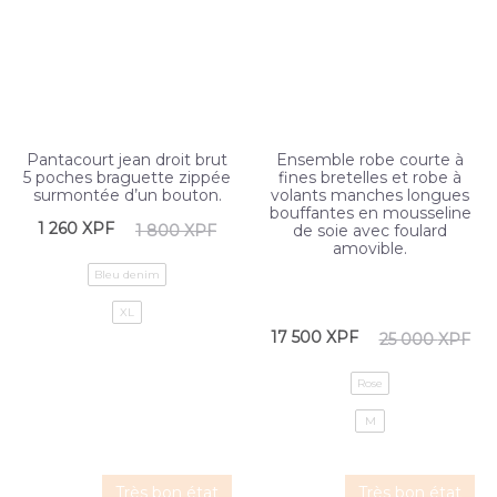
Pantacourt jean droit brut
Ensemble robe courte à
5 poches braguette zippée
fines bretelles et robe à
surmontée d’un bouton.
volants manches longues
bouffantes en mousseline
1 260
XPF
1 800
XPF
de soie avec foulard
amovible.
Bleu denim
XL
17 500
XPF
25 000
XPF
Rose
M
Très bon état
Très bon état