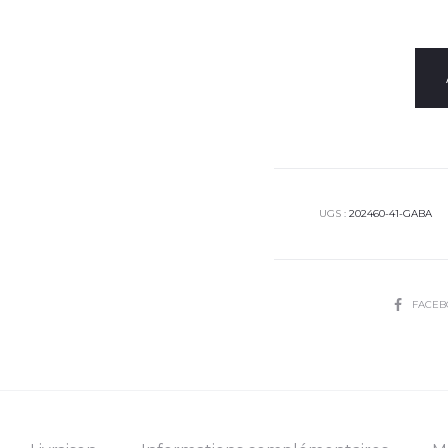
UGS :
202460-41-GABA
SHARE
FACE