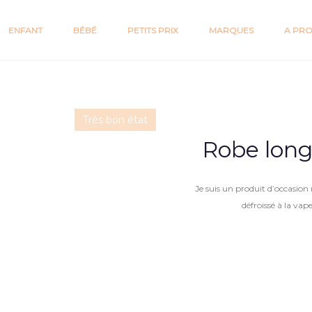
ENFANT
BÉBÉ
PETITS PRIX
MARQUES
A PR
Très bon état
Robe longu
Je suis un produit d’occasion 
défroissé à la vap