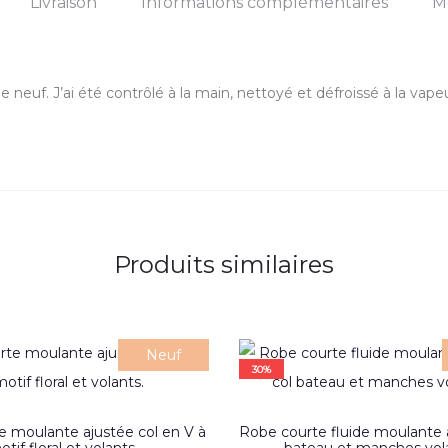
Livraison
Informations complémentaires
M
neuf. J’ai été contrôlé à la main, nettoyé et défroissé à la vapeu
Produits similaires
Neuf
30%
Ce
 moulante ajustée col en V à
Robe courte fluide moulante à
produit