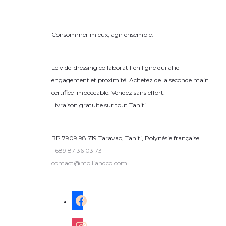
Consommer mieux, agir ensemble.
Le vide-dressing collaboratif en ligne qui allie
engagement et proximité. Achetez de la seconde main
certifiée impeccable. Vendez sans effort.
Livraison gratuite sur tout Tahiti.
BP 7909 98 719 Taravao, Tahiti, Polynésie française
+689 87 36 03 73
contact@molliandco.com
facebook
instagram