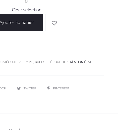
M
Clear selection
Ajouter au panier
CATÉGORIES :
FEMME
,
ROBES
ÉTIQUETTE :
TRÈS BON ÉTAT
BOOK
TWITTER
PINTEREST