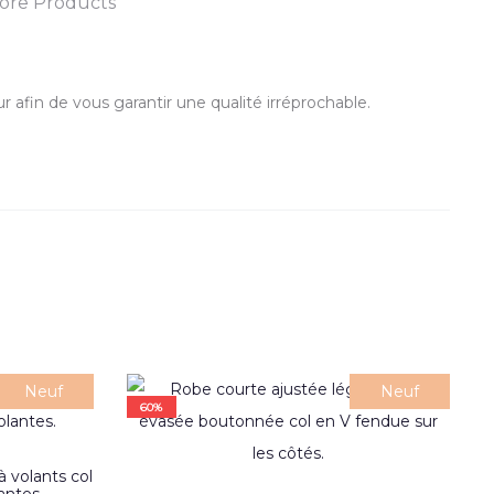
ore Products
r afin de vous garantir une qualité irréprochable.
Neuf
Neuf
60%
 volants col
Ce