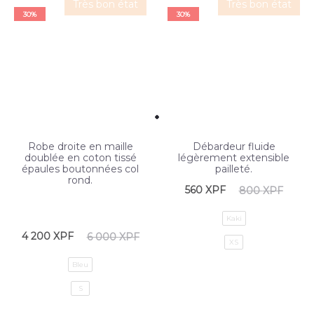
Très bon état
Très bon état
30%
30%
Robe droite en maille
Débardeur fluide
doublée en coton tissé
légèrement extensible
épaules boutonnées col
pailleté.
rond.
560
XPF
800
XPF
Kaki
4 200
XPF
6 000
XPF
XS
Bleu
S