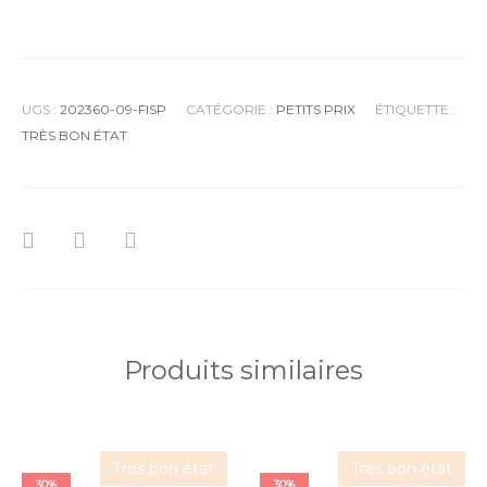
UGS :
202360-09-FISP
CATÉGORIE :
PETITS PRIX
ÉTIQUETTE :
TRÈS BON ÉTAT
Produits similaires
Très bon état
Très bon état
30%
30%