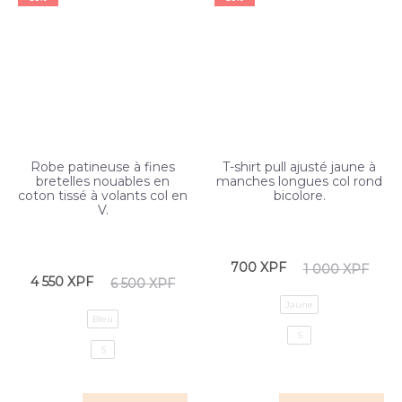
Robe patineuse à fines
T-shirt pull ajusté jaune à
bretelles nouables en
manches longues col rond
coton tissé à volants col en
bicolore.
V.
700
XPF
1 000
XPF
4 550
XPF
6 500
XPF
Jaune
Bleu
S
S