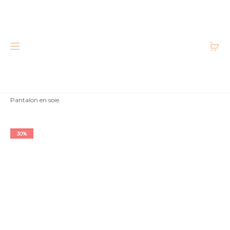
Accueil
Femme
Bas
Pantalons et pantacourts
Pantalon en soie.
Très bon état
30%