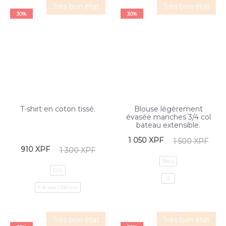
Très bon état
Très bon état
30%
30%
T-shirt en coton tissé.
Blouse légèrement
évasée manches 3/4 col
bateau extensible.
1 050
XPF
1 500
XPF
910
XPF
1 300
XPF
Bleu
Gris
S
7-8 ans / 130 cm
Très bon état
Très bon état