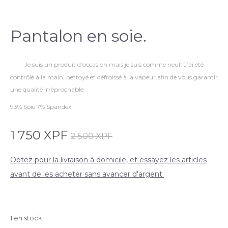
Pantalon en soie.
Je suis un produit d’occasion mais je suis comme neuf. J’ai été
contrôlé à la main, nettoyé et défroissé à la vapeur afin de vous garantir
une qualité irréprochable.
93% Soie 7% Spandex
1 750
XPF
2 500
XPF
Optez pour la livraison à domicile, et essayez les articles
avant de les acheter sans avancer d'argent.
1 en stock