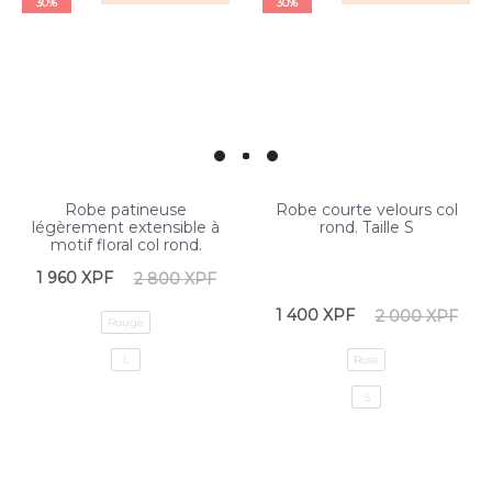
30%
30%
Robe patineuse
Robe courte velours col
légèrement extensible à
rond. Taille S
motif floral col rond.
1 960
XPF
2 800
XPF
1 400
XPF
2 000
XPF
Rouge
L
Rose
S