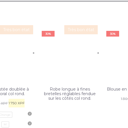
Très bon état
Très bon état
30%
30%
stée doublée à
Robe longue à fines
Blouse en 
oral col rond.
bretelles réglables fendue
sur les côtés col rond.
1 3
1 750
XPF
0
XPF
Orange
M