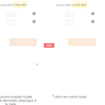
1 750
XPF
4 200
XPF
2 500
XPF
6 000
XPF
Beige
Bleu
S
S
Très bon état
Très bon état
30%
ourte évasée fluide
T-shirt en coton tissé.
à dentelles élastique à
la taille.