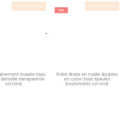
Très bon état
Très bon état
30%
gèrement évasée tissu
Robe droite en maille doublée
t dentelle transparente
en coton tissé épaules
col rond.
boutonnées col rond.