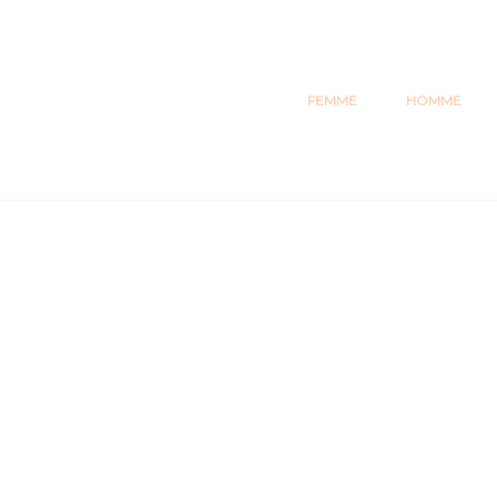
Accueil
Petits prix
Débardeur fluide doublée à fines bretelles régla
FEMME
HOMME
30%