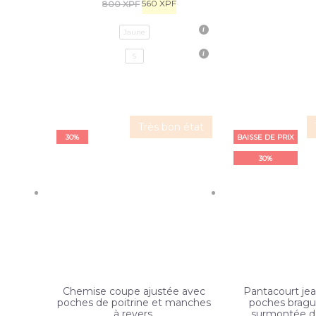
560
XPF
800
XPF
Jaune
S
Très bon état
30%
BAISSE DE PRIX
30%
Chemise coupe ajustée avec
Pantacourt jea
poches de poitrine et manches
poches bragu
à revers.
surmontée d