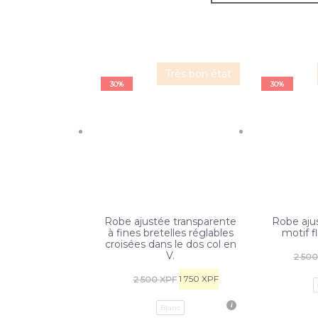
Très bon état
30%
30%
Robe ajustée transparente
Robe aju
à fines bretelles réglables
motif fl
croisées dans le dos col en
V.
2 50
1 750
XPF
2 500
XPF
Blanc