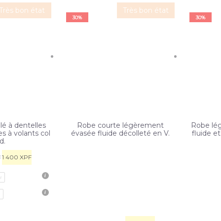
Très bon état
Très bon état
30%
30%
lé à dentelles
Robe courte légèrement
Robe lé
s à volants col
évasée fluide décolleté en V.
fluide e
d.
1 400
XPF
F
r