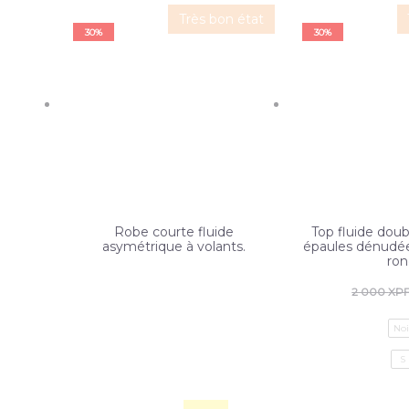
Très bon état
30%
30%
Robe courte fluide
Top fluide doub
asymétrique à volants.
épaules dénudée
ron
2 000
XP
Noi
S