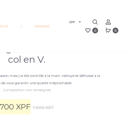
XPF
OPOS
|
VENDRE
0
0
fluide doublée à fines
réglables à motif floral
col en V.
sion mais j’ai été contrôlé à la main, nettoyé et défroissé à la
 de vous garantir une qualité irréprochable.
Composition non renseignée
700
XPF
1 000
XPF