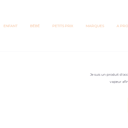
bles à motif floral col en V.
Très bon état
ENFANT
BÉBÉ
PETITS PRIX
MARQUES
A PR
Débardeur 
bretelles 
Je suis un produit d’occa
vapeur afin