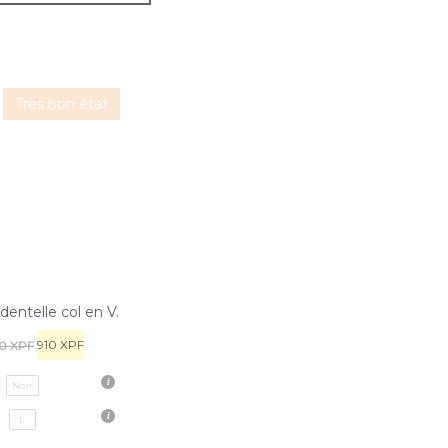
Très bon état
dentelle col en V.
910
XPF
00
XPF
Noir
L