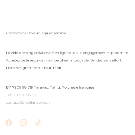
Consommer mieux, agir ensemble.
Le vide-dressing collaboratif en ligne qui allie engagement et proximité.
Achetez de la seconde main certifiée impeccable. Vendez sans effort.
Livraison gratuite sur tout Tahiti.
BP 7909 98 719 Taravao, Tahiti, Polynésie française
+689 87 36 03 73
contact@molliandco.com