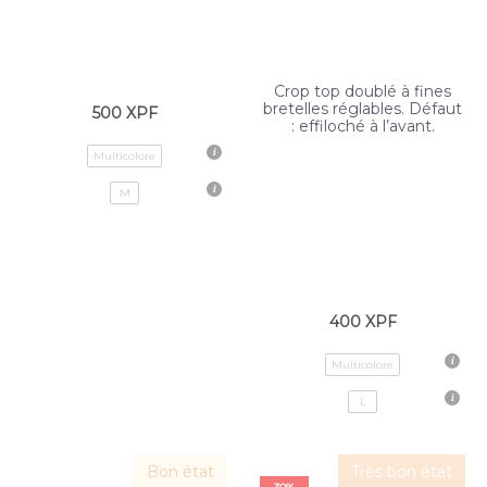
Crop top doublé à fines
bretelles réglables. Défaut
500
XPF
: effiloché à l’avant.
Multicolore
M
400
XPF
Multicolore
L
Bon état
Très bon état