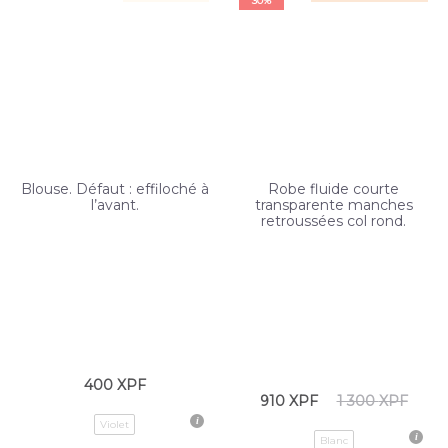
30%
Blouse. Défaut : effiloché à
Robe fluide courte
l’avant.
transparente manches
retroussées col rond.
400
XPF
910
XPF
1 300
XPF
Violet
Blanc