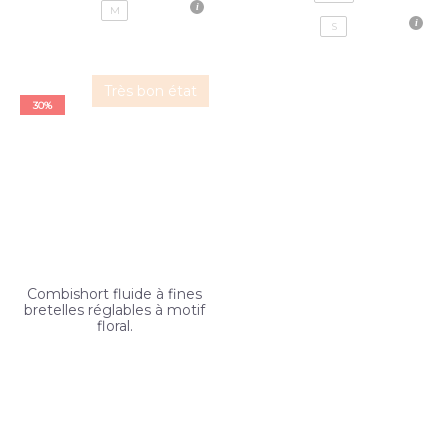
M
S
Très bon état
30%
Combishort fluide à fines
bretelles réglables à motif
floral.