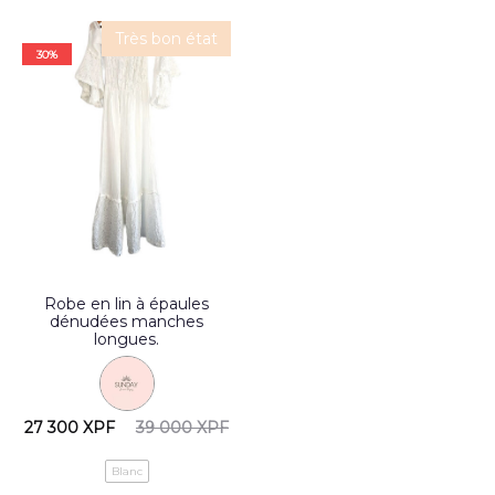
Très bon état
30%
Robe en lin à épaules
dénudées manches
longues.
27 300
XPF
39 000
XPF
Blanc