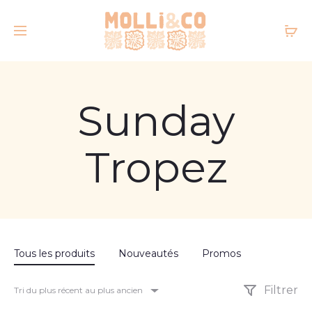
Sunday
Tropez
Tous les produits
Nouveautés
Promos
Filtrer
Tri du plus récent au plus ancien