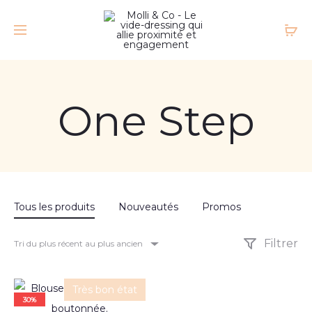
One Step
Tous les produits
Nouveautés
Promos
Filtrer
Tri du plus récent au plus ancien
Très bon état
30%