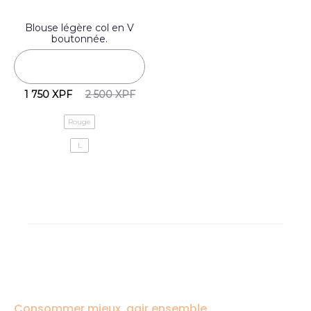
Blouse légère col en V
boutonnée.
1 750
XPF
2 500
XPF
Rouge
L
Consommer mieux, agir ensemble.