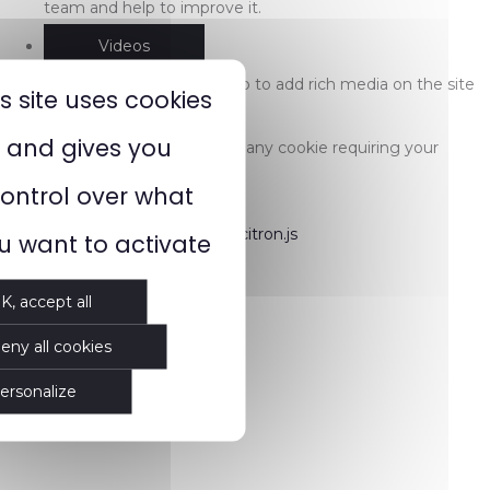
team and help to improve it.
Videos
Video sharing services help to add rich media on the site
is site uses cookies
and increase its visibility.
and gives you
This website does not use any cookie requiring your
consent.
ontrol over what
Cookies manager by tarteaucitron.js
u want to activate
K, accept all
eny all cookies
ersonalize