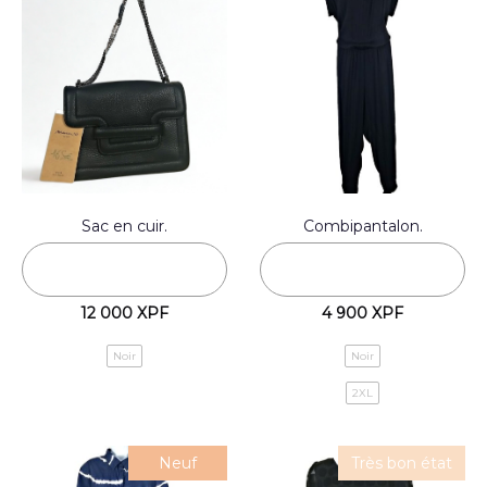
Sac en cuir.
Combipantalon.
12 000
XPF
4 900
XPF
Noir
Noir
2XL
Neuf
Très bon état