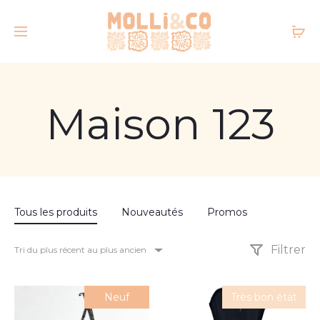
Maison 123
Tous les produits
Nouveautés
Promos
Filtrer
Tri du plus récent au plus ancien
Neuf
Très bon état