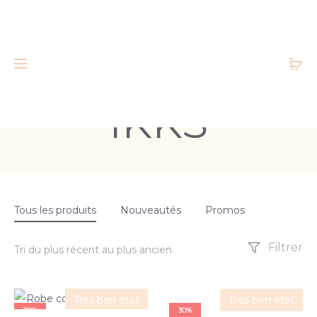
IKKS
Tous les produits
Nouveautés
Promos
Filtrer
Très bon état
Très bon état
30%
30%