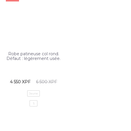
Robe patineuse col rond.
Défaut : légèrement usée.
4 550
XPF
6 500
XPF
Jaune
S