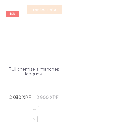
Très bon état
30%
Pull chemise à manches
longues.
2 030
XPF
2 900
XPF
Bleu
S