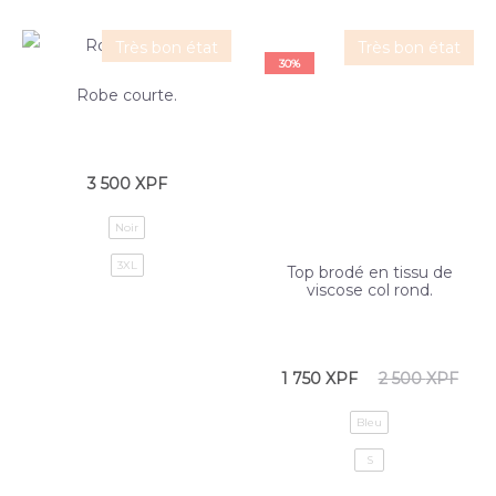
Très bon état
Très bon état
30%
Robe courte.
3 500
XPF
Noir
3XL
Top brodé en tissu de
viscose col rond.
1 750
XPF
2 500
XPF
Bleu
S