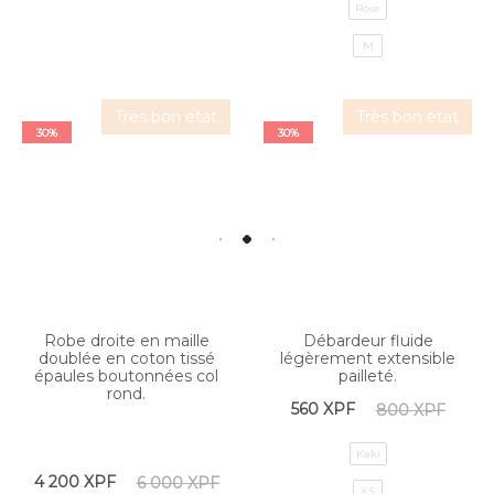
Rose
M
Très bon état
Très bon état
30%
30%
Robe droite en maille
Débardeur fluide
doublée en coton tissé
légèrement extensible
épaules boutonnées col
pailleté.
rond.
560
XPF
800
XPF
Kaki
4 200
XPF
6 000
XPF
XS