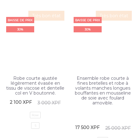
Très bon état
Très bon état
BAISSE DE PRIX
BAISSE DE PRIX
30%
30%
Robe courte ajustée
Ensemble robe courte à
légèrement évasée en
fines bretelles et robe à
tissu de viscose et dentelle
volants manches longues
col en V boutonné.
bouffantes en mousseline
de soie avec foulard
2 100
XPF
3 000
XPF
amovible.
Rose
S
17 500
XPF
25 000
XPF