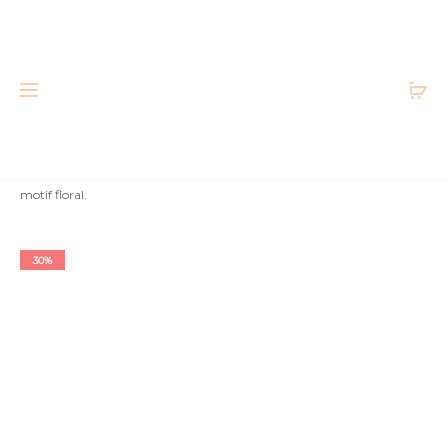
Accueil
Petits prix
Top fluide à fines bretelles col en V à
motif floral.
Très bon état
30%