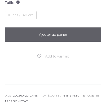
Taille
10 ans / 140 cm
Ajouter au panier
Add to wishlist
UGS :
202360-22-LAMS
CATÉGORIE :
PETITS PRIX
ÉTIQUETTE :
TRÈS BON ÉTAT