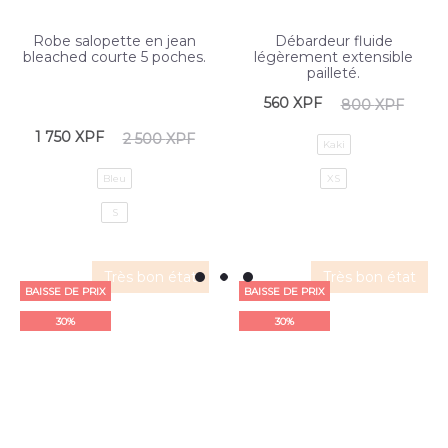
Robe salopette en jean
Débardeur fluide
bleached courte 5 poches.
légèrement extensible
pailleté.
560
XPF
800
XPF
1 750
XPF
2 500
XPF
Kaki
Bleu
XS
S
Très bon état
Très bon état
BAISSE DE PRIX
BAISSE DE PRIX
30%
30%