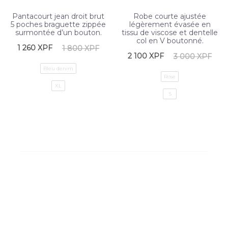
Pantacourt jean droit brut
Robe courte ajustée
5 poches braguette zippée
légèrement évasée en
surmontée d’un bouton.
tissu de viscose et dentelle
col en V boutonné.
1 260
XPF
1 800
XPF
2 100
XPF
3 000
XPF
Bleu denim
Rose
XL
S