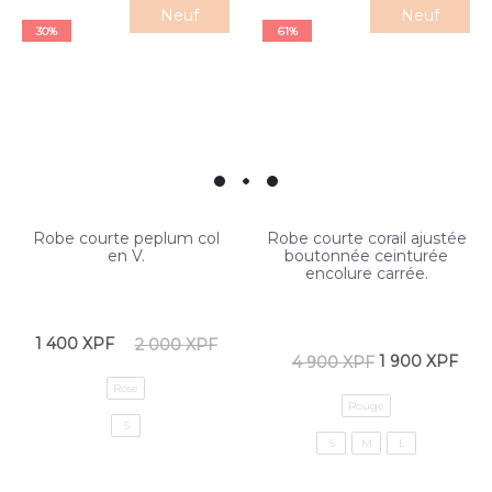
Neuf
Neuf
30%
61%
Robe courte peplum col
Robe courte corail ajustée
en V.
boutonnée ceinturée
encolure carrée.
1 400
XPF
2 000
XPF
1 900
XPF
4 900
XPF
Rose
Rouge
S
S
M
L