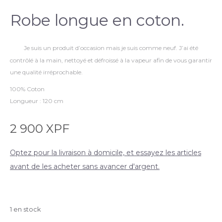
Robe longue en coton.
Je suis un produit d’occasion mais je suis comme neuf. J’ai été
contrôlé à la main, nettoyé et défroissé à la vapeur afin de vous garantir
une qualité irréprochable.
100% Coton
Longueur : 120 cm
2 900
XPF
Optez pour la livraison à domicile, et essayez les articles
avant de les acheter sans avancer d'argent.
1 en stock