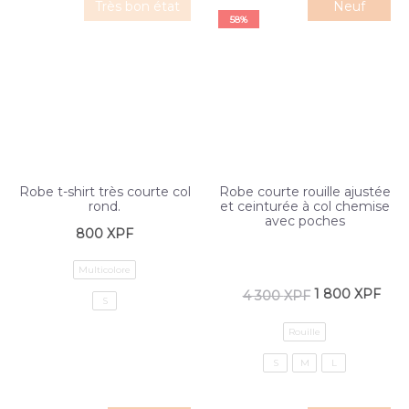
Très bon état
Neuf
58%
Robe t-shirt très courte col
Robe courte rouille ajustée
rond.
et ceinturée à col chemise
avec poches
800
XPF
Multicolore
1 800
XPF
4 300
XPF
S
Rouille
S
M
L