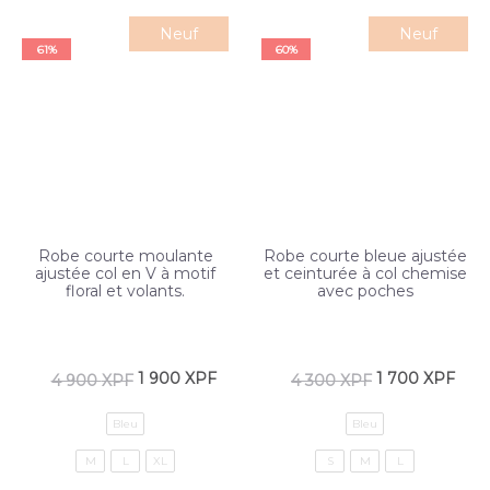
Neuf
Neuf
61%
60%
Robe courte moulante
Robe courte bleue ajustée
ajustée col en V à motif
et ceinturée à col chemise
floral et volants.
avec poches
1 900
XPF
1 700
XPF
4 900
XPF
4 300
XPF
Bleu
Bleu
M
L
XL
S
M
L