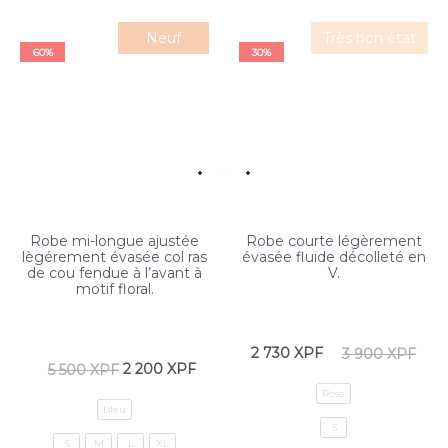
Neuf
Très bon état
60%
30%
Robe mi-longue ajustée
Robe courte légèrement
lègérement évasée col ras
évasée fluide décolleté en
de cou fendue à l’avant à
V.
motif floral.
2 730
XPF
3 900
XPF
2 200
XPF
5 500
XPF
Rose
Bleu
S
S
M
L
XL