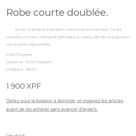
Robe courte doublée.
Je suis un produit d’occasion mais je suis comme neuf. J’ai été
contrôlé à la main, nettoyé et défroissé à la vapeur afin de vous garantir
une qualité irréprochable.
100% Polyester
Doublure : 100% Polyester
Longueur : 83cm
1 900
XPF
Optez pour la livraison à domicile, et essayez les articles
avant de les acheter sans avancer d'argent.
1 en stock