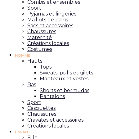
Combis et ensembles
Sport
Pyjamas et lingeries
Maillots de bains
Sacs et accessoires
Chaussures
Maternité
Créations locales
Costumes
HOMME
Hauts
Tops
Sweats, pulls et gilets
Manteaux et vestes
Bas
Shorts et bermudas
Pantalons
Sport
Casquettes
Chaussures
Cravates et accessoires
Créations locales
ENFANT
Fille