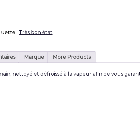
quette :
Très bon état
taires
Marque
More Products
 main, nettoyé et défroissé à la vapeur afin de vous garan