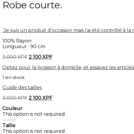
Robe courte.
Je suis un produit d’occasion mais j’ai été contrôlé à la
100% Rayon
Longueur : 90 cm
3 000
XPF
Le
2 100
XPF
Le
prix
prix
Optez pour la livraison à domicile, et essayez les articl
initial
actuel
était :
est :
1 en stock
3
2
000 XPF.
100 XPF.
Guide des tailles
3 000
XPF
Le
2 100
XPF
Le
prix
prix
Couleur
initial
actuel
This option is not required
était :
est :
Violet
3
2
Taille
000 XPF.
100 XPF.
This option is not required