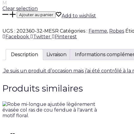
M
Clear selection
quantité
Ajouter au panier
Add to wishlist
de
Robe
UGS :
202360-32-MESR
Catégories :
Femme
,
Robes
Éti
courte.
Share
Facebook
Twitter
Pinterest
Description
Livraison
Informations complémen
Je suis un produit d’occasion mais j’ai été contrôlé à la
Produits similaires
Ce