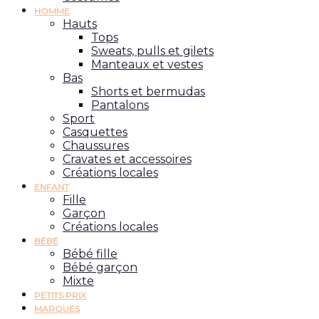
HOMME
Hauts
Tops
Sweats, pulls et gilets
Manteaux et vestes
Bas
Shorts et bermudas
Pantalons
Sport
Casquettes
Chaussures
Cravates et accessoires
Créations locales
ENFANT
Fille
Garçon
Créations locales
BÉBÉ
Bébé fille
Bébé garçon
Mixte
PETITS PRIX
MARQUES