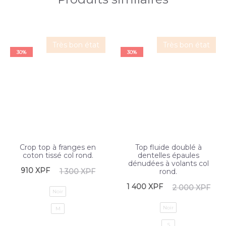
Très bon état
Très bon état
30%
30%
Crop top à franges en
Top fluide doublé à
coton tissé col rond.
dentelles épaules
dénudées à volants col
910
XPF
1 300
XPF
rond.
1 400
XPF
2 000
XPF
Noir
Noir
M
S