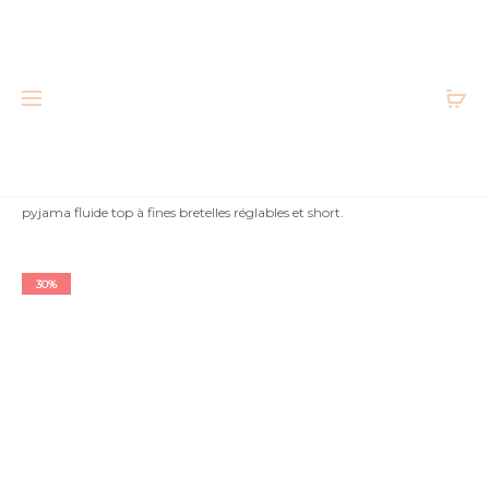
Accueil
Femme
Pyjamas et lingeries
Ensemble
pyjama fluide top à fines bretelles réglables et short.
Très bon état
30%