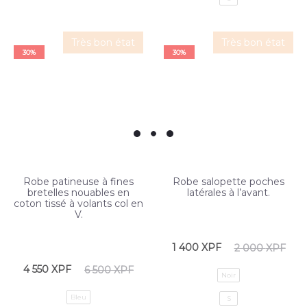
Très bon état
Très bon état
30%
30%
Robe patineuse à fines
Robe salopette poches
bretelles nouables en
latérales à l’avant.
coton tissé à volants col en
V.
1 400
XPF
2 000
XPF
4 550
XPF
6 500
XPF
Noir
Bleu
S