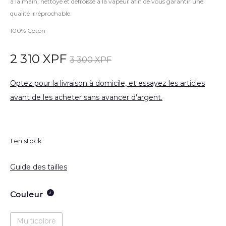
à la main, nettoyé et défroissé à la vapeur afin de vous garantir une
qualité irréprochable.
100% Coton
2 310
XPF
3 300
XPF
Optez pour la livraison à domicile, et essayez les articles
avant de les acheter sans avancer d'argent.
1 en stock
Guide des tailles
Couleur
Multicolore