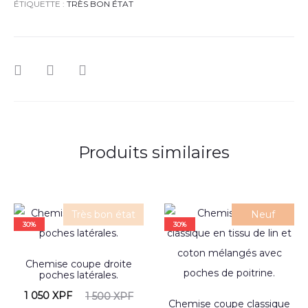
ÉTIQUETTE :
TRÈS BON ÉTAT
Produits similaires
Très bon état
Neuf
30%
30%
Chemise coupe droite
poches latérales.
1 050
XPF
1 500
XPF
Chemise coupe classique