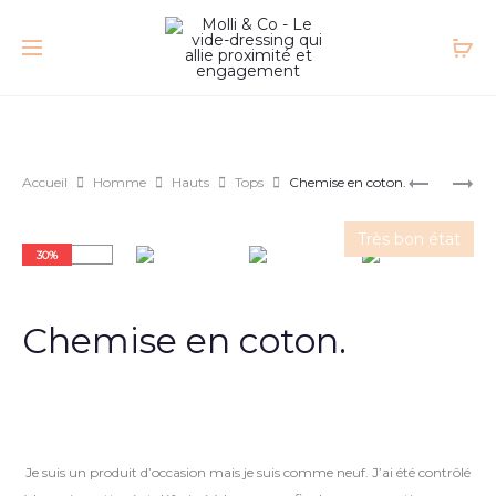
Accueil
Homme
Hauts
Tops
Chemise en coton.
Très bon état
30%
Chemise en coton.
Je suis un produit d’occasion mais je suis comme neuf. J’ai été contrôlé