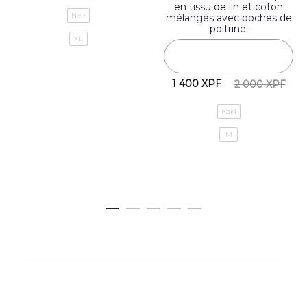
en tissu de lin et coton
Noir
mélangés avec poches de
poitrine.
XL
1 400
XPF
2 000
XPF
Kaki
M