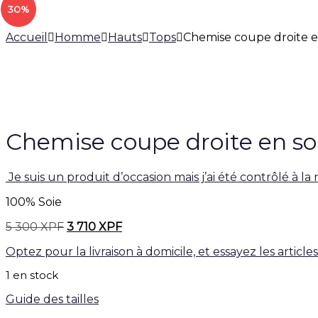
Product
Chemise
30%
coupe
Chemise
navigation
droite
coupe
Accueil
Homme
Hauts
Tops
Chemise coupe droite en 
en
droite
soie
à
poche
motif
poitrine
tropical.
à
motif
floral.
Chemise coupe droite en soie
Je suis un produit d’occasion mais j’ai été contrôlé à la
100% Soie
Le
Le
5 300
XPF
3 710
XPF
prix
prix
Optez pour la livraison à domicile, et essayez les articl
initial
actuel
était :
est :
1 en stock
5
3
300 XPF.
710 XPF.
Guide des tailles