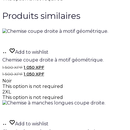
Produits similaires
Ajouter
Add to wishlist
au
Chemise coupe droite à motif géométrique.
panier
Le
Le
1 500
XPF
1 050
XPF
prix
prix
Le
Le
1 500
XPF
1 050
XPF
initial
actuel
prix
prix
Noir
était :
est :
initial
actuel
1
1
This option is not required
était :
est :
500 XPF.
050 XPF.
2XL
1
1
500 XPF.
050 XPF.
This option is not required
Ajouter
Add to wishlist
au