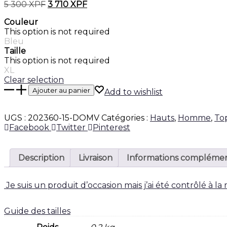
Le
Le
5 300
XPF
3 710
XPF
prix
prix
Couleur
initial
actuel
This option is not required
était :
est :
Bleu
5
3
Taille
300 XPF.
710 XPF.
This option is not required
XL
Clear selection
quantité
Ajouter au panier
Add to wishlist
de
Chemise
coupe
UGS :
202360-15-DOMV
Catégories :
Hauts
,
Homme
,
To
Share
droite
Facebook
Twitter
Pinterest
en
soie
poche
Description
Livraison
Informations complémen
poitrine
à
Je suis un produit d’occasion mais j’ai été contrôlé à la
motif
floral.
Guide des tailles