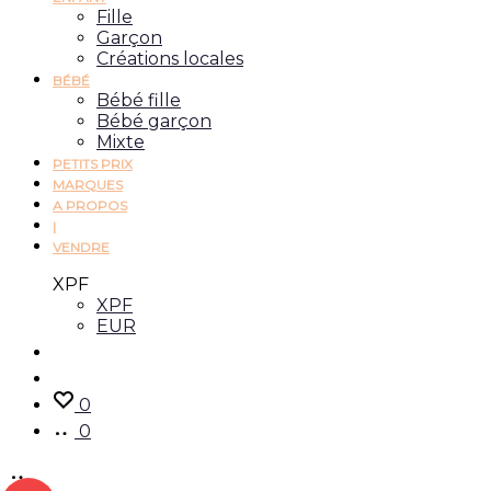
Fille
Garçon
Créations locales
BÉBÉ
Bébé fille
Bébé garçon
Mixte
PETITS PRIX
MARQUES
A PROPOS
|
VENDRE
XPF
XPF
EUR
Recherche
Account
0
0