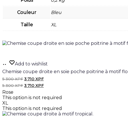
Poids
0,2 kg
Couleur
Bleu
Taille
XL
Ajouter
Add to wishlist
au
Chemise coupe droite en soie poche poitrine à motif flor
panier
Le
Le
5 300
XPF
3 710
XPF
prix
prix
Le
Le
5 300
XPF
3 710
XPF
initial
actuel
prix
prix
Rose
était :
est :
initial
actuel
5
3
This option is not required
était :
est :
300 XPF.
710 XPF.
XL
5
3
300 XPF.
710 XPF.
This option is not required