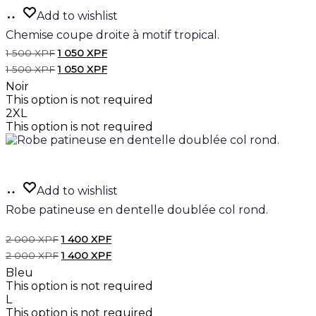
Ajouter
Add to wishlist
au
Chemise coupe droite à motif tropical.
panier
Le
Le
1 500
XPF
1 050
XPF
prix
prix
Le
Le
1 500
XPF
1 050
XPF
initial
actuel
prix
prix
Noir
était :
est :
initial
actuel
1
1
This option is not required
était :
est :
500 XPF.
050 XPF.
2XL
1
1
500 XPF.
050 XPF.
This option is not required
Ajouter
Add to wishlist
au
Robe patineuse en dentelle doublée col rond.
panier
Le
Le
2 000
XPF
1 400
XPF
prix
prix
Le
Le
2 000
XPF
1 400
XPF
initial
actuel
prix
prix
Bleu
était :
est :
initial
actuel
2
1
This option is not required
était :
est :
000 XPF.
400 XPF.
L
2
1
000 XPF.
400 XPF.
This option is not required