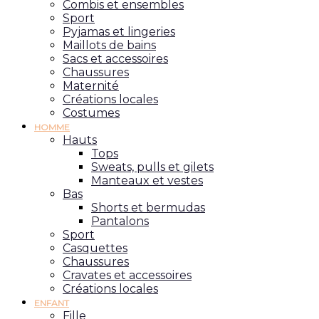
Combis et ensembles
Sport
Pyjamas et lingeries
Maillots de bains
Sacs et accessoires
Chaussures
Maternité
Créations locales
Costumes
HOMME
Hauts
Tops
Sweats, pulls et gilets
Manteaux et vestes
Bas
Shorts et bermudas
Pantalons
Sport
Casquettes
Chaussures
Cravates et accessoires
Créations locales
ENFANT
Fille