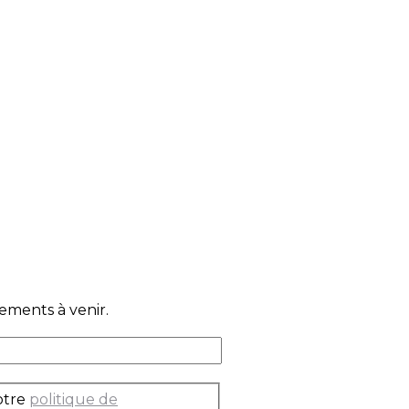
ements à venir.
otre
politique de