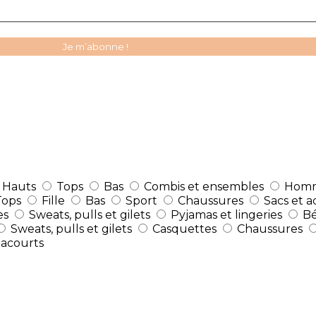
Hauts
Tops
Bas
Combis et ensembles
Hom
Tops
Fille
Bas
Sport
Chaussures
Sacs et a
es
Sweats, pulls et gilets
Pyjamas et lingeries
B
Sweats, pulls et gilets
Casquettes
Chaussures
tacourts