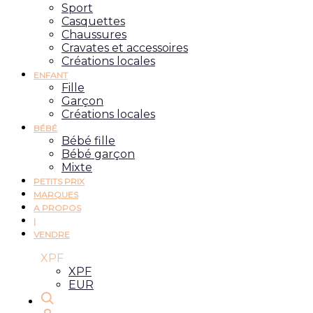
Sport
Casquettes
Chaussures
Cravates et accessoires
Créations locales
ENFANT
Fille
Garçon
Créations locales
BÉBÉ
Bébé fille
Bébé garçon
Mixte
PETITS PRIX
MARQUES
A PROPOS
|
VENDRE
XPF
XPF
EUR