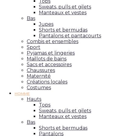
Tops
Sweats, pulls et gilets
Manteaux et vestes
Bas
Jupes
Shorts et bermudas
Pantalons et pantacourts
Combis et ensembles
Sport
Pyjamas et lingeries
Maillots de bains
Sacs et accessoires
Chaussures
Maternité
Créations locales
Costumes
HOMME
Hauts
Tops
Sweats, pulls et gilets
Manteaux et vestes
Bas
Shorts et bermudas
Pantalons