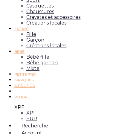
Sport
Casquettes
Chaussures
Cravates et accessoires
Créations locales
ENFANT
Fille
Garçon
Créations locales
BÉBÉ
Bébé fille
Bébé garçon
Mixte
PETITS PRIX
MARQUES
A PROPOS
|
VENDRE
XPF
XPF
EUR
Recherche
Account