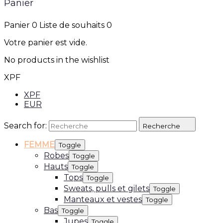
Panier
Panier
0
Liste de souhaits
0
Votre panier est vide.
No products in the wishlist
XPF
XPF
EUR
Search for:
Recherche
FEMME
Toggle
Robes
Toggle
Hauts
Toggle
Tops
Toggle
Sweats, pulls et gilets
Toggle
Manteaux et vestes
Toggle
Bas
Toggle
Jupes
Toggle