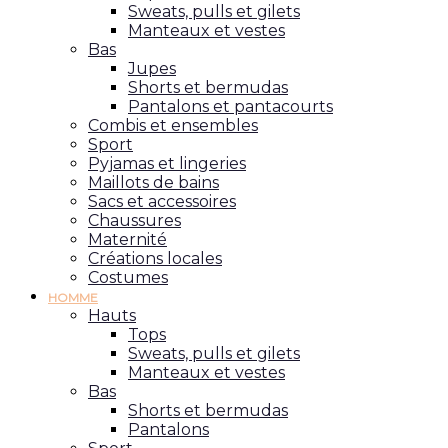
Sweats, pulls et gilets
Manteaux et vestes
Bas
Jupes
Shorts et bermudas
Pantalons et pantacourts
Combis et ensembles
Sport
Pyjamas et lingeries
Maillots de bains
Sacs et accessoires
Chaussures
Maternité
Créations locales
Costumes
HOMME
Hauts
Tops
Sweats, pulls et gilets
Manteaux et vestes
Bas
Shorts et bermudas
Pantalons