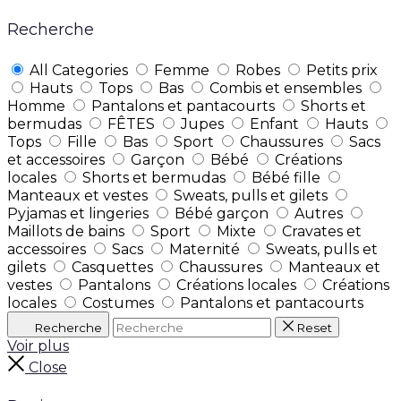
Recherche
All Categories
Femme
Robes
Petits prix
Hauts
Tops
Bas
Combis et ensembles
Homme
Pantalons et pantacourts
Shorts et
bermudas
FÊTES
Jupes
Enfant
Hauts
Tops
Fille
Bas
Sport
Chaussures
Sacs
et accessoires
Garçon
Bébé
Créations
locales
Shorts et bermudas
Bébé fille
Manteaux et vestes
Sweats, pulls et gilets
Pyjamas et lingeries
Bébé garçon
Autres
Maillots de bains
Sport
Mixte
Cravates et
accessoires
Sacs
Maternité
Sweats, pulls et
gilets
Casquettes
Chaussures
Manteaux et
vestes
Pantalons
Créations locales
Créations
locales
Costumes
Pantalons et pantacourts
Recherche
Reset
Voir plus
Close