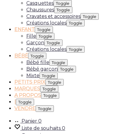
Casquettes
Toggle
Chaussures
Toggle
Cravates et accessoires
Toggle
Créations locales
Toggle
ENFANT
Toggle
Fille
Toggle
Garçon
Toggle
Créations locales
Toggle
BÉBÉ
Toggle
Bébé fille
Toggle
Bébé garçon
Toggle
Mixte
Toggle
PETITS PRIX
Toggle
MARQUES
Toggle
A PROPOS
Toggle
|
Toggle
VENDRE
Toggle
Panier
0
Liste de souhaits
0