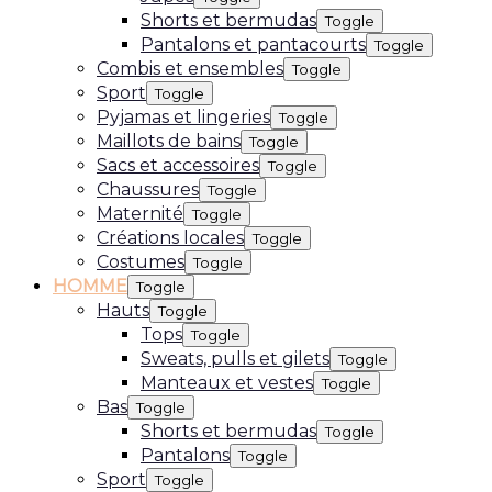
Shorts et bermudas
Toggle
Pantalons et pantacourts
Toggle
Combis et ensembles
Toggle
Sport
Toggle
Pyjamas et lingeries
Toggle
Maillots de bains
Toggle
Sacs et accessoires
Toggle
Chaussures
Toggle
Maternité
Toggle
Créations locales
Toggle
Costumes
Toggle
HOMME
Toggle
Hauts
Toggle
Tops
Toggle
Sweats, pulls et gilets
Toggle
Manteaux et vestes
Toggle
Bas
Toggle
Shorts et bermudas
Toggle
Pantalons
Toggle
Sport
Toggle