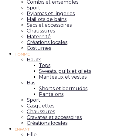
Combis et ensembles
Sport
Pyjamas et lingeries
Maillots de bains
Sacs et accessoires
Chaussures
Maternité
Créations locales
Costumes
HOMME
Hauts
Tops
Sweats, pulls et gilets
Manteaux et vestes
Bas
Shorts et bermudas
Pantalons
Sport
Casquettes
Chaussures
Cravates et accessoires
Créations locales
ENFANT
Fille